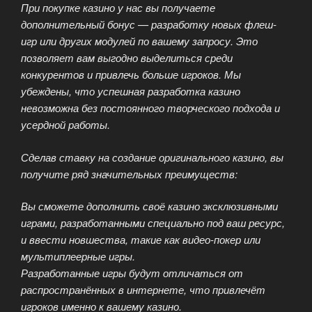
При покупке казино у нас вы получаете
дополнительный бонус — разработку новых флеш-
игр или других модулей по вашему запросу. Это
позволяет вам выгодно выделиться среди
конкурентов и привлечь больше игроков. Мы
убеждены, что успешная разработка казино
невозможна без постоянного творческого подхода и
усердной работы.
Сделав ставку на создание оригинального казино, вы
получите ряд значительных преимуществ:
Вы сможете дополнить своё казино эксклюзивными
играми, разработанными специально под ваш ресурс,
и ввести новшества, такие как видео-покер или
мультиплеерные игры.
Разработанные игры будут отличаться от
распространённых в интернете, что привлечёт
игроков именно к вашему казино.