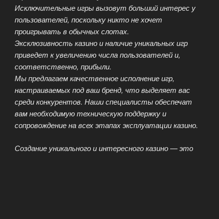
Исключительные игры вызовут больший интерес у
пользователей, поскольку никто не хочет
проигрывать в обычных слотах.
Эксклюзивность казино и наличие уникальных игр
приведет к увеличению числа пользователей и,
соответственно, прибыли.
Мы предлагаем качественное исполнение игр,
настраиваемых под ваш бренд, что выделяет вас
среди конкурентов. Наши специалисты обеспечат
вам необходимую техническую поддержку и
сопровождение на всех этапах эксплуатации казино.
Создание уникального и интересного казино — это
шанс значительно увеличить поток игроков и
доходы. Вместе мы воплотим ваши идеи в жизнь и
сделаем ваше заведение лидером на рынке азартных
развлечений!