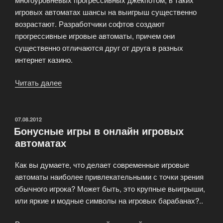
игровых автоматах шансы на выигрыш существенно
возрастают. Разработчики софтов создают
прогрессивные игровые автоматы, причем они
существенно отличаются друг от друга в разных
интернет казино.
Читать далее
«Разновидности
онлайн
игровых
автоматов»
ОПУБЛИКОВАНО
07.08.2012
Бонусные игры в онлайн игровых
автоматах
Как вы думаете, что делает современные игровые
автоматы наиболее привлекательными с точки зрения
обычного игрока? Может быть, это крупные выигрыши,
или яркие и модные символы на игровых барабанах?..