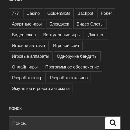
777
Casino
GoldenSlots
Jackpot
Poker
Азартные игры
Блекджек
Видео Слоты
Видеопокер
Виртуальные игры
Джекпот
Игровой автомат
Игровой сайт
Игровые аппараты
Однорукие бандиты
Онлайн игры
Программное обеспечение
Разработка игр
Разработка казино
Эмулятор игрового автомата
ПОИСК
Искать:
Поиск