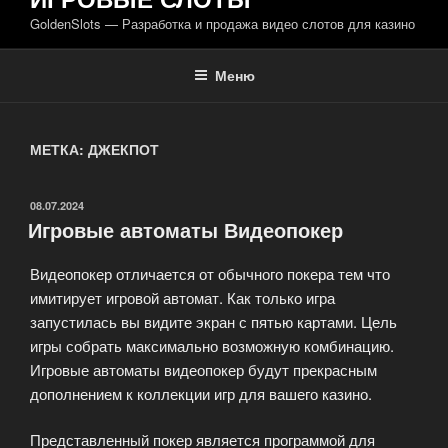
GoldenSlots — Разработка и продажа видео слотов для казино
Меню
МЕТКА: ДЖЕКПОТ
ОПУБЛИКОВАНО
08.07.2024
Игровые автоматы Видеопокер
Видеопокер отличается от обычного покера тем что
имитирует игровой автомат. Как только игра
запустилась вы видите экран с пятью картами. Цель
игры собрать максимально возможную комбинацию.
Игровые автоматы видеопокер будут прекрасным
дополнением к коллекции игр для вашего казино.
Представленный покер является программой для