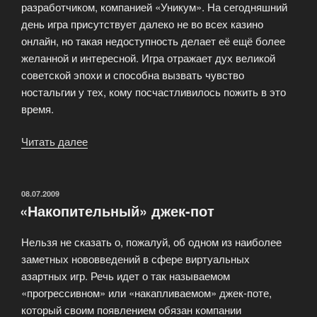
разработчиком, компанией «Уникум». На сегодняшний
день игра присутствует далеко не во всех казино
онлайн, но такая недоступность делает её ещё более
желанной и интересной. Игра отражает дух великой
советской эпохи и способна вызвать чувство
ностальгии у тех, кому посчастливилось пожить в это
время.
Читать далее
«Игровой
автомат
«Золото
Партии».»
ОПУБЛИКОВАНО
08.07.2009
«Накопительный» джек-пот
Нельзя не сказать о, пожалуй, об одном из наиболее
заметных нововведений в сфере виртуальных
азартных игр. Речь идет о так называемом
«прогрессивном» или «накапливаемом» джек-поте,
который своим появлением обязан компании