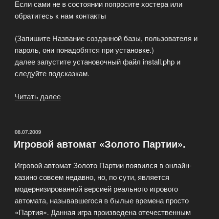
Если сами не в состоянии попросите хостера или
обратитесь к нам контакты
(Запишите Название созданной базы, пользователя и
пароль, они понадобятся при установке.)
далее запустите установочный файл install.php и
следуйте подсказкам.
Читать далее
«Часто
задаваемые
вопросы
по
ОПУБЛИКОВАНО
08.07.2009
Игровой автомат «Золото Партии».
установке
видеослотов»
Игровой автомат Золото Партии появился в онлайн-
казино совсем недавно, но, по сути, является
модернизированной версией реального игрового
автомата, называвшегося в былые времена просто
«Партия». Данная игра произведена отечественным