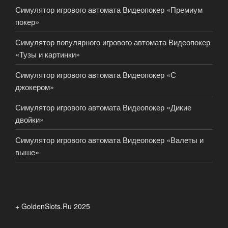
Симулятор игрового автомата Видеопокер «Премиум
покер»
Симулятор популярного игрового автомата Видеопокер
«Тузы и картинки»
Симулятор игрового автомата Видеопокер «С
джокером»
Симулятор игрового автомата Видеопокер «Дикие
двойки»
Симулятор игрового автомата Видеопокер «Валеты и
выше»
+ GoldenSlots.Ru 2025