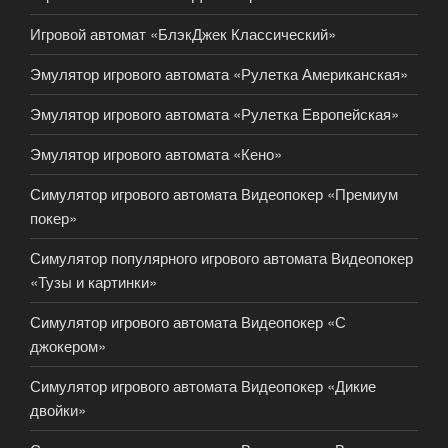
Игровой автомат «БлэкДжек Классический»
Эмулятор игрового автомата «Рулетка Американская»
Эмулятор игрового автомата «Рулетка Европейская»
Эмулятор игрового автомата «Кено»
Симулятор игрового автомата Видеопокер «Премиум
покер»
Симулятор популярного игрового автомата Видеопокер
«Тузы и картинки»
Симулятор игрового автомата Видеопокер «С
джокером»
Симулятор игрового автомата Видеопокер «Дикие
двойки»