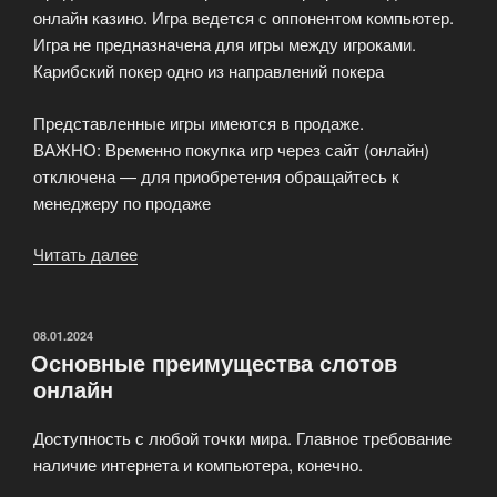
онлайн казино. Игра ведется с оппонентом компьютер.
Игра не предназначена для игры между игроками.
Карибский покер одно из направлений покера
Представленные игры имеются в продаже.
ВАЖНО: Временно покупка игр через сайт (онлайн)
отключена — для приобретения обращайтесь к
менеджеру по продаже
Читать далее
«Игровые
автоматы
Видеопокер»
ОПУБЛИКОВАНО
08.01.2024
Основные преимущества слотов
онлайн
Доступность с любой точки мира. Главное требование
наличие интернета и компьютера, конечно.