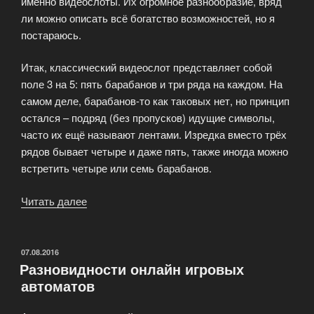
именно видеослоты. Их огромное разнообразие, вряд
ли можно описать всё богатство возможностей, но я
постараюсь.
Итак, классический видеослот представляет собой
поле 3 на 5: пять барабанов и три ряда на каждом. На
самом деле, барабанов-то как таковых нет, но принцип
остался – подряд (без пропусков) идущие символы,
часто их ещё называют лентами. Изредка вместо трёх
рядов бывает четыре и даже пять, также иногда можно
встретить четыре или семь барабанов.
Читать далее
«Правила
видеослотов»
ОПУБЛИКОВАНО
07.08.2016
Разновидности онлайн игровых
автоматов