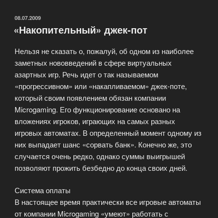
777
Microgaming»
ОПУБЛИКОВАНО
08.07.2009
«Накопительный» джек-пот
Нельзя не сказать о, пожалуй, об одном из наиболее
заметных нововведений в сфере виртуальных
азартных игр. Речь идет о так называемом
«прогрессивном» или «накапливаемом» джек-поте,
который своим появлением обязан компании
Microgaming. Его функционирование основано на
вложениях игроков, играющих на самых разных
игровых автоматах. В определенный момент одному из
них выпадает шанс «сорвать банк». Конечно же, это
случается очень редко, однако суммы выигрышей
позволяют прожить безбедно до конца своих дней.
Система оплаты
В настоящее время практически все игровые автоматы
от компании Microgaming «умеют» работать с