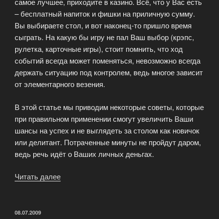
самое лучшее, приходите в казино. Всё, что у Вас есть
– бесплатный напиток и фишки на приличную сумму.
Вы выбираете стол, и вот наконец-то пришло время
сыграть. На какую бы игру не пал Ваш выбор (крэпс,
рулетка, карточные игры), стоит помнить, что ход
событий всегда может поменяться, невозможно всегда
держать ситуацию под контролем, ведь многое зависит
от элементарного везения.
В этой статье мы приводим некоторые советы, которые
при правильном применении смогут увеличить Ваши
шансы на успех и не выглядеть за столом как новичок
или делитант. Потраченные минуты не пройдут даром,
ведь речь идёт о Ваших личных деньгах.
Читать далее
«10
рекомендаций
для
удачной
ОПУБЛИКОВАНО
08.07.2009