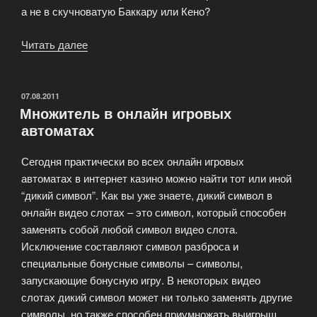
а не в скучноватую Баккару или Кено?
Читать далее
«Бонусные
игры
в
онлайн
ОПУБЛИКОВАНО
07.08.2011
Множитель в онлайн игровых
игровых
автоматах
автоматах»
Сегодня практически во всех онлайн игровых
автоматах в интернет казино можно найти тот или иной
“дикий символ”. Как вы уже знаете, дикий символ в
онлайн видео слотах – это символ, который способен
заменять собой любой символ видео слота.
Исключение составляют символ разброса и
специальные бонусные символы – символы,
запускающие бонусную игру. В некоторых видео
слотах дикий символ может ни только заменять другие
символы, но также способен приумножать выигрыш.