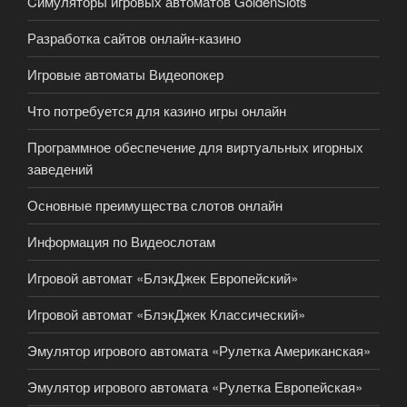
Cимуляторы игровых автоматов GoldenSlots
Разработка сайтов онлайн-казино
Игровые автоматы Видеопокер
Что потребуется для казино игры онлайн
Программное обеспечение для виртуальных игорных
заведений
Основные преимущества слотов онлайн
Информация по Видеослотам
Игровой автомат «БлэкДжек Европейский»
Игровой автомат «БлэкДжек Классический»
Эмулятор игрового автомата «Рулетка Американская»
Эмулятор игрового автомата «Рулетка Европейская»