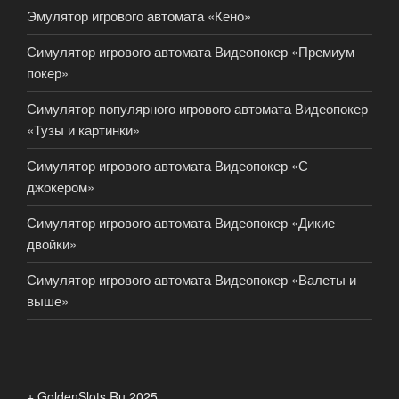
Эмулятор игрового автомата «Кено»
Симулятор игрового автомата Видеопокер «Премиум
покер»
Симулятор популярного игрового автомата Видеопокер
«Тузы и картинки»
Симулятор игрового автомата Видеопокер «С
джокером»
Симулятор игрового автомата Видеопокер «Дикие
двойки»
Симулятор игрового автомата Видеопокер «Валеты и
выше»
+ GoldenSlots.Ru 2025