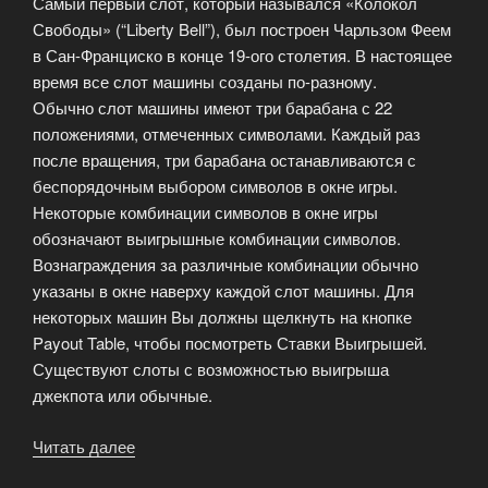
Самый первый слот, который назывался «Колокол
Свободы» (“Liberty Bell”), был построен Чарльзом Феем
в Сан-Франциско в конце 19-ого столетия. В настоящее
время все слот машины созданы по-разному.
Обычно слот машины имеют три барабана с 22
положениями, отмеченных символами. Каждый раз
после вращения, три барабана останавливаются с
беспорядочным выбором символов в окне игры.
Некоторые комбинации символов в окне игры
обозначают выигрышные комбинации символов.
Вознаграждения за различные комбинации обычно
указаны в окне наверху каждой слот машины. Для
некоторых машин Вы должны щелкнуть на кнопке
Payout Table, чтобы посмотреть Ставки Выигрышей.
Существуют слоты с возможностью выигрыша
джекпота или обычные.
Читать далее
«Информация
по