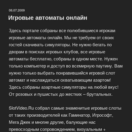
Видеослотам»
ОПУБЛИКОВАНО
08.07.2009
Игровые автоматы онлайн
Здесь портале собраны все полюбившиеся игрокам
игровые автоматы онлайн. Мы не требуем от своих
гостей скачивать симуляторы. Не нужно бегать по
дворам в поисках игровых клубов, все игровые
автоматы бесплатно, собраны в одном месте. Нужен
только компьютер и доступ во всемирную паутину. Вам
нужно только выбрать понравившийся игровой слот
автомат и наслаждаться охватывающим азартом!
Здесь собраны азартные симуляторы на любой вкус!
От розовых и пушистых до жестких – брутальных.
SlotVideo.Ru собрал самые знаменитые игровые слоты
от таких производителей как Гаминатор, Игрософт,
Мега Джек и многие другие, балующие нас
превосходным сопровождением, визуальным +