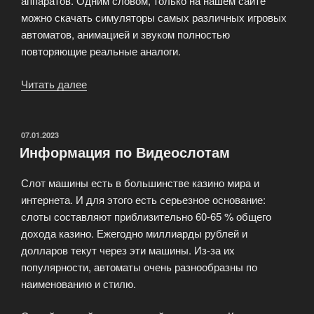
аппаратов. Одним словом, только на нашем сайте
можно скачать симуляторы самых различных игровых
автоматов, анимацией и звуком полностью
повторяющие реальные аналоги.
Читать далее
«Cимуляторы
игровых
автоматов
GoldenSlots»
ОПУБЛИКОВАНО
07.01.2023
Информация по Видеослотам
Слот машины есть в большинстве казино мира и
интернета. И для этого есть серьезное основание:
слоты составляют приблизительно 60-65 % общего
дохода казино. Ежегодно миллиарды рублей и
долларов текут через эти машины. Из-за их
популярности, автоматы очень разнообразны по
наименованию и стилю.